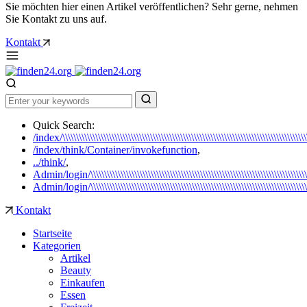
Sie möchten hier einen Artikel veröffentlichen? Sehr gerne, nehmen
Sie Kontakt zu uns auf.
Kontakt
Quick Search:
/index/\\\\\\\\\\\\\\\\\\\\\\\\\\\\\\\\\\\\\\\\\\\\\\\\\\\\\\\\\\\\\\\\\\\\\\\\\\\\\\\\\\\\\\\\
/index/think/Container/invokefunction
,
../think/
,
Admin/login/\\\\\\\\\\\\\\\\\\\\\\\\\\\\\\\\\\\\\\\\\\\\\\\\\\\\\\\\\\\\\\\\\\\\\\\\\\\\\\\\\\\\\\\
Admin/login/\\\\\\\\\\\\\\\\\\\\\\\\\\\\\\\\\\\\\\\\\\\\\\\\\\\\\\\\\\\\\\\\\\\\\\\\\\\\\\\\\\\\\\\
Kontakt
Startseite
Kategorien
Artikel
Beauty
Einkaufen
Essen